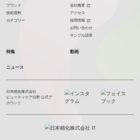
ブランド
会社概要
open_in_new
技術資料
アクセス
カテゴリー
採用情報
open_in_new
お問い合わせ
サンプル請求
特集
動画
ニュース
日本精化株式会社
ビューティケア分野 公式ア
カウント
open_in_new