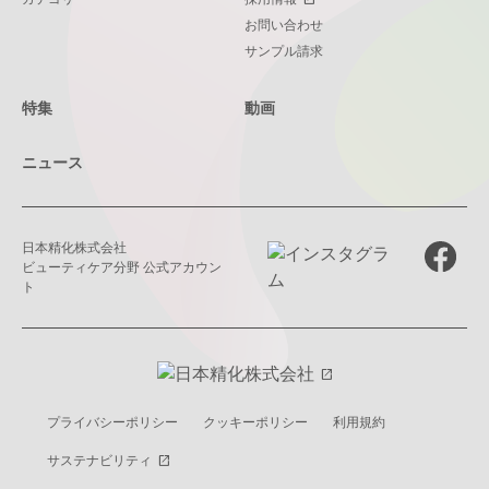
技術資料
お問い合わせ
PDFダウンロード
Neosolue™-AquaS
サンプル請求
特集
動画
技術資料
Ecolano™ CLC-678
PDFダウンロード
ニュース
技術資料
Phytopresome™ MEL
PDFダウンロード
日本精化株式会社
ビューティケア分野 公式アカウン
ト
技術資料
Phytocompo™-SP
PDFダウンロード
open_in_new
技術資料
トラネキサム酸
プライバシーポリシー
クッキーポリシー
利用規約
PDFダウンロード
サステナビリティ
open_in_new
技術資料
硝酸ミコナゾール