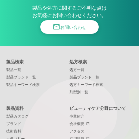
PDFダウンロード
製品や処方に関するご不明な点は
技術資料
お気軽にお問い合わせください。
Neosolue™-DiSM
mail
お問い合わせ
PDFダウンロード
技術資料
Phosholipid
PCSH70/LP70H
製品検索
処方検索
PDFダウンロード
製品一覧
処方一覧
技術資料
Plandool™-G
製品ブランド一覧
製品ブランド一覧
製品キーワード検索
処方キーワード検索
剤型別一覧
PDFダウンロード
技術資料
PrimeLipid™-PI
製品資料
ビューティケア分野について
製品カタログ
事業紹介
技術資料
PDFダウンロード
ブランド
会社概要
open_in_new
RepairLipid-DSL
技術資料
アクセス
カテゴリー
採用情報
open_in_new