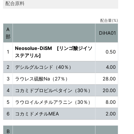
配合原料
配合量(%)
A
DiHA01
部
Neosolue-DiSM [リンゴ酸ジイソ
1
0.50
ステアリル]
2
デシルグルコシド（40％）
4.00
3
ラウレス硫酸Na（27％）
28.00
4
コカミドプロピルベタイン（30％）
20.00
5
ラウロイルメチルアラニン（30％）
8.00
6
コカミドメチルMEA
2.00
B