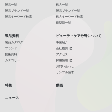
製品一覧
処方一覧
製品ブランド一覧
製品ブランド一覧
製品キーワード検索
処方キーワード検索
剤型別一覧
製品資料
ビューティケア分野について
製品カタログ
事業紹介
ブランド
会社概要
open_in_new
技術資料
アクセス
カテゴリー
採用情報
open_in_new
お問い合わせ
サンプル請求
特集
動画
ニュース