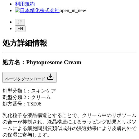
利用規約
open_in_new
JP
EN
処方詳細情報
処方名
：
Phytopresome Cream
ページをダウンロード
剤型分類
1：
スキンケア
剤型分類
2：
クリーム
処方番号
：
TSE06
乳化粒子を液晶構造とすることで、クリーム中のリポソーム
の合一が抑制され、液晶構造によるラッピング効果とリポソ
ームによる細胞間脂質類似成分の浸透効果により皮膚内外で
の保湿に寄与します。