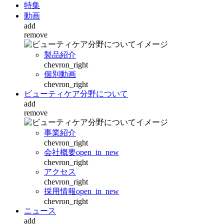
特集
動画
add
remove
製品紹介
chevron_right
個別動画
chevron_right
ビューティケア分野について
add
remove
事業紹介
chevron_right
会社概要
open_in_new
chevron_right
アクセス
chevron_right
採用情報
open_in_new
chevron_right
ニュース
add