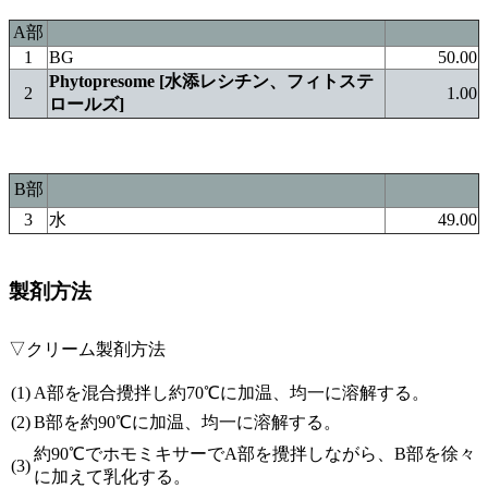
A部
1
BG
50.00
Phytopresome [水添レシチン、フィトステ
2
1.00
ロールズ]
B部
3
水
49.00
製剤方法
▽クリーム製剤方法
(1)
A部を混合攪拌し約70℃に加温、均一に溶解する。
(2)
B部を約90℃に加温、均一に溶解する。
約90℃でホモミキサーでA部を攪拌しながら、B部を徐々
(3)
に加えて乳化する。