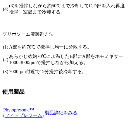
(3)を攪拌しながら約50℃まで冷却してC,D部を入れ再度
(4)
攪拌。室温まで冷却する。
▽リポソーム液製剤方法
(1)
A部を約70℃で攪拌し均一に分散する。
あらかじめ約70℃に加温したB部にA部をホモミキサー
(2)
1000-3000rpmで攪拌しながら加える。
(3)
7000rpm付近で15分攪拌後冷却する。
使用製品
Phytopresome™
製品詳細をみる
(
フィトプレソーム
)