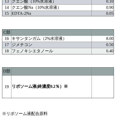
13
クエン酸（10%水溶液）
0.10
14
クエン酸Na（10%水溶液）
0.90
15
EDTA-2Na
0.05
C部
16
キサンタンガム（2%水溶液）
8.00
17
ジメチコン
0.50
18
フェノキシエタノール
0.40
D部
リポソーム液(終濃度0.2％）※
19
※リポソーム液配合原料