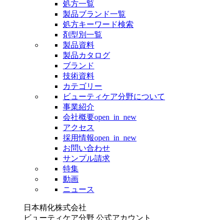
処方一覧
製品ブランド一覧
処方キーワード検索
剤型別一覧
製品資料
製品カタログ
ブランド
技術資料
カテゴリー
ビューティケア分野について
事業紹介
会社概要
open_in_new
アクセス
採用情報
open_in_new
お問い合わせ
サンプル請求
特集
動画
ニュース
日本精化株式会社
ビューティケア分野 公式アカウント