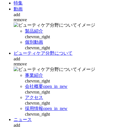
特集
動画
add
remove
製品紹介
chevron_right
個別動画
chevron_right
ビューティケア分野について
add
remove
事業紹介
chevron_right
会社概要
open_in_new
chevron_right
アクセス
chevron_right
採用情報
open_in_new
chevron_right
ニュース
add