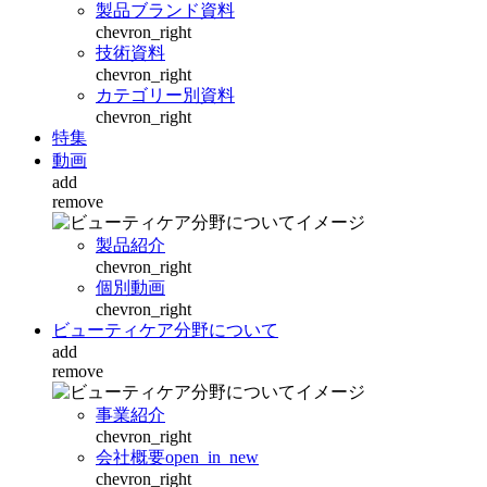
製品ブランド資料
chevron_right
技術資料
chevron_right
カテゴリー別資料
chevron_right
特集
動画
add
remove
製品紹介
chevron_right
個別動画
chevron_right
ビューティケア分野について
add
remove
事業紹介
chevron_right
会社概要
open_in_new
chevron_right