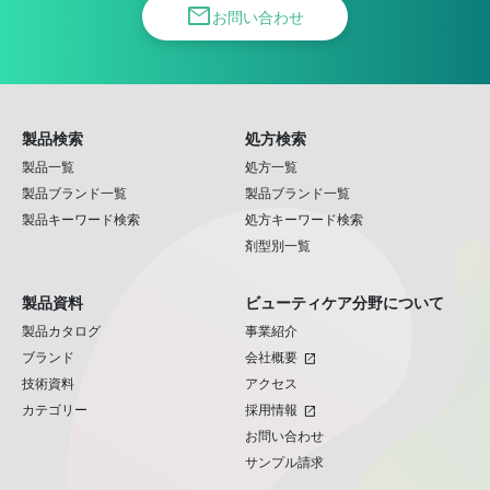
mail
お問い合わせ
製品検索
処方検索
製品一覧
処方一覧
製品ブランド一覧
製品ブランド一覧
製品キーワード検索
処方キーワード検索
剤型別一覧
製品資料
ビューティケア分野について
製品カタログ
事業紹介
ブランド
会社概要
open_in_new
技術資料
アクセス
カテゴリー
採用情報
open_in_new
お問い合わせ
サンプル請求