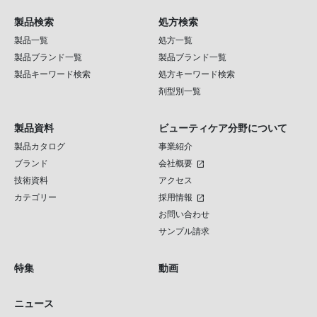
製品検索
処方検索
製品一覧
処方一覧
製品ブランド一覧
製品ブランド一覧
製品キーワード検索
処方キーワード検索
剤型別一覧
製品資料
ビューティケア分野について
製品カタログ
事業紹介
ブランド
会社概要
open_in_new
技術資料
アクセス
カテゴリー
採用情報
open_in_new
お問い合わせ
サンプル請求
特集
動画
ニュース