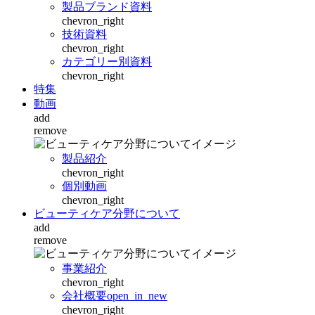
製品ブランド資料
chevron_right
技術資料
chevron_right
カテゴリー別資料
chevron_right
特集
動画
add
remove
製品紹介
chevron_right
個別動画
chevron_right
ビューティケア分野について
add
remove
事業紹介
chevron_right
会社概要
open_in_new
chevron_right