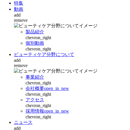
特集
動画
add
remove
製品紹介
chevron_right
個別動画
chevron_right
ビューティケア分野について
add
remove
事業紹介
chevron_right
会社概要
open_in_new
chevron_right
アクセス
chevron_right
採用情報
open_in_new
chevron_right
ニュース
add