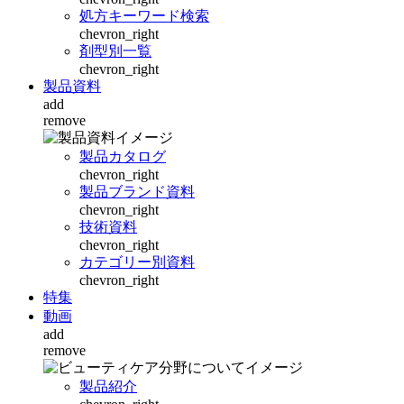
処方キーワード検索
chevron_right
剤型別一覧
chevron_right
製品資料
add
remove
製品カタログ
chevron_right
製品ブランド資料
chevron_right
技術資料
chevron_right
カテゴリー別資料
chevron_right
特集
動画
add
remove
製品紹介