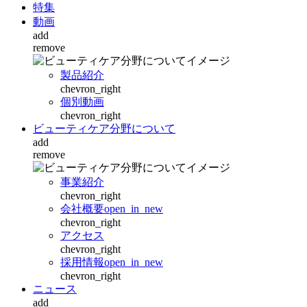
特集
動画
add
remove
製品紹介
chevron_right
個別動画
chevron_right
ビューティケア分野について
add
remove
事業紹介
chevron_right
会社概要
open_in_new
chevron_right
アクセス
chevron_right
採用情報
open_in_new
chevron_right
ニュース
add