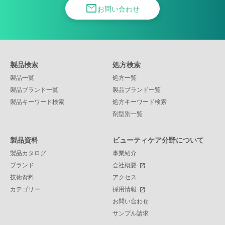
mail
お問い合わせ
製品検索
処方検索
製品一覧
処方一覧
製品ブランド一覧
製品ブランド一覧
製品キーワード検索
処方キーワード検索
剤型別一覧
製品資料
ビューティケア分野について
製品カタログ
事業紹介
ブランド
会社概要
open_in_new
技術資料
アクセス
カテゴリー
採用情報
open_in_new
お問い合わせ
サンプル請求