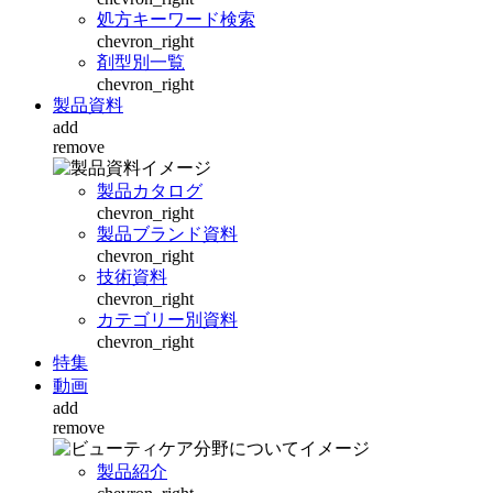
処方キーワード検索
chevron_right
剤型別一覧
chevron_right
製品資料
add
remove
製品カタログ
chevron_right
製品ブランド資料
chevron_right
技術資料
chevron_right
カテゴリー別資料
chevron_right
特集
動画
add
remove
製品紹介