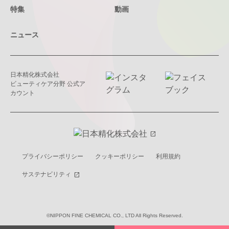
特集
動画
ニュース
日本精化株式会社
ビューティケア分野 公式ア
カウント
open_in_new
プライバシーポリシー
クッキーポリシー
利用規約
サステナビリティ
open_in_new
©NIPPON FINE CHEMICAL CO., LTD All Rights Reserved.