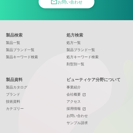
mail
お問い合わせ
製品検索
処方検索
製品一覧
処方一覧
製品ブランド一覧
製品ブランド一覧
製品キーワード検索
処方キーワード検索
剤型別一覧
製品資料
ビューティケア分野について
製品カタログ
事業紹介
ブランド
会社概要
open_in_new
技術資料
アクセス
カテゴリー
採用情報
open_in_new
お問い合わせ
サンプル請求