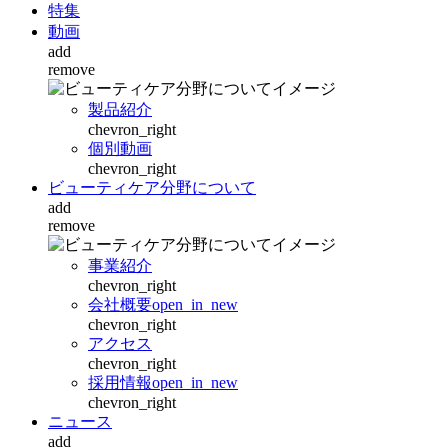
特集
動画
add
remove
製品紹介
chevron_right
個別動画
chevron_right
ビューティケア分野について
add
remove
事業紹介
chevron_right
会社概要
open_in_new
chevron_right
アクセス
chevron_right
採用情報
open_in_new
chevron_right
ニュース
add