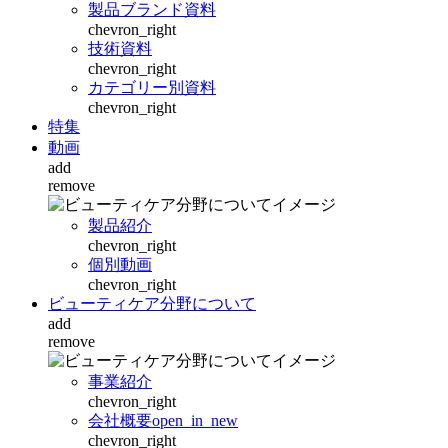
製品ブランド資料
chevron_right
技術資料
chevron_right
カテゴリー別資料
chevron_right
特集
動画
add
remove
製品紹介
chevron_right
個別動画
chevron_right
ビューティケア分野について
add
remove
事業紹介
chevron_right
会社概要
open_in_new
chevron_right