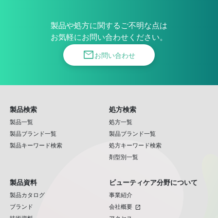
製品や処方に関するご不明な点は
お気軽にお問い合わせください。
mail
お問い合わせ
製品検索
処方検索
製品一覧
処方一覧
製品ブランド一覧
製品ブランド一覧
製品キーワード検索
処方キーワード検索
剤型別一覧
製品資料
ビューティケア分野について
製品カタログ
事業紹介
ブランド
会社概要
open_in_new