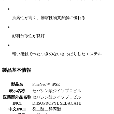
油溶性が高く、難溶性物質溶解に優れる
顔料分散性が良好
軽い感触でべたつきのないさっぱりしたエステル
製品基本情報
製品名
FineNeo™-iPSE
表示名称
セバシン酸ジイソプロピル
医薬部外品名称
セバシン酸ジイソプロピル
INCI
DIISOPROPYL SEBACATE
中文INCI
癸二酸二异丙酯