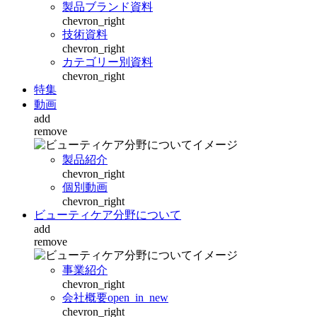
製品ブランド資料
chevron_right
技術資料
chevron_right
カテゴリー別資料
chevron_right
特集
動画
add
remove
製品紹介
chevron_right
個別動画
chevron_right
ビューティケア分野について
add
remove
事業紹介
chevron_right
会社概要
open_in_new
chevron_right