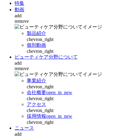
特集
動画
add
remove
製品紹介
chevron_right
個別動画
chevron_right
ビューティケア分野について
add
remove
事業紹介
chevron_right
会社概要
open_in_new
chevron_right
アクセス
chevron_right
採用情報
open_in_new
chevron_right
ニュース
add