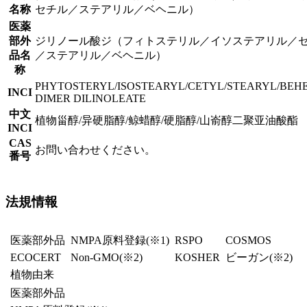
名称
セチル／ステアリル／ベヘニル）
医薬
部外
ジリノール酸ジ（フィトステリル／イソステアリル／
品名
／ステアリル／ベヘニル）
称
PHYTOSTERYL/ISOSTEARYL/CETYL/STEARYL/BEH
INCI
DIMER DILINOLEATE
中文
植物甾醇/异硬脂醇/鲸蜡醇/硬脂醇/山嵛醇二聚亚油酸酯
INCI
CAS
お問い合わせください。
番号
法規情報
医薬部外品
NMPA原料登録
(※1)
RSPO
COSMOS
ECOCERT
Non-GMO(※2)
KOSHER
ビーガン
(※2)
植物由来
医薬部外品