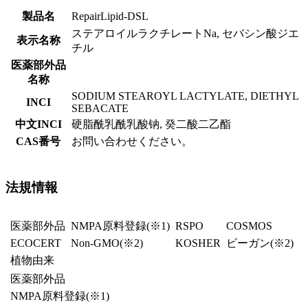
製品名
RepairLipid-DSL
ステアロイルラクチレートNa, セバシン酸ジエ
表示名称
チル
医薬部外品
名称
SODIUM STEAROYL LACTYLATE, DIETHYL
INCI
SEBACATE
中文INCI
硬脂酰乳酰乳酸钠, 癸二酸二乙酯
CAS番号
お問い合わせください。
法規情報
医薬部外品
NMPA原料登録
(※1)
RSPO
COSMOS
ECOCERT
Non-GMO(※2)
KOSHER
ビーガン
(※2)
植物由来
医薬部外品
NMPA原料登録
(※1)