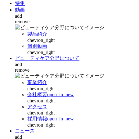
特集
動画
add
remove
製品紹介
chevron_right
個別動画
chevron_right
ビューティケア分野について
add
remove
事業紹介
chevron_right
会社概要
open_in_new
chevron_right
アクセス
chevron_right
採用情報
open_in_new
chevron_right
ニュース
add